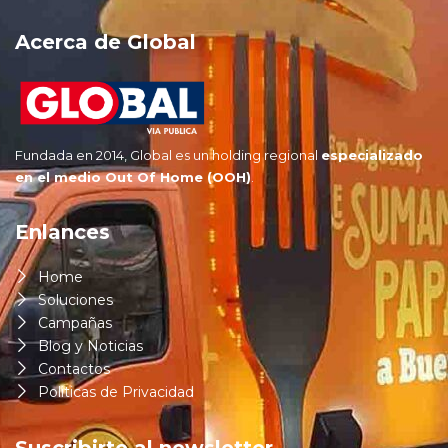
Acerca de Global
Fundada en 2014, Global es un holding regional
especializado
en
el
medio Out Of Home (OOH)
.
Enlances
Home
Soluciones
Campañas
Blog y Noticias
Contactos
Politicas de Privacidad
Suscribirte al newsletter