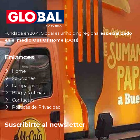
Fundada en 2014, Global es un holding regional
especializado
en
el
medio Out Of Home (OOH)
.
Enlances
Home
Soluciones
Campañas
Blog y Noticias
Contactos
Politicas de Privacidad
Suscribirte al newsletter